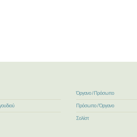
Όργανο / Πρόσωπο
γουδιού
Πρόσωπο / Όργανο
Σολίστ