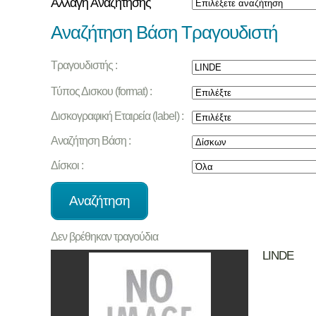
Αλλαγή Αναζήτησης
Αναζήτηση Βάση Τραγουδιστή
Τραγουδιστής :
Τύπος Δισκου (format) :
Δισκογραφική Εταιρεία (label) :
Αναζήτηση Βάση :
Δίσκοι :
Δεν βρέθηκαν τραγούδια
LINDE