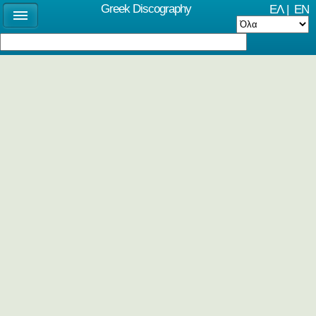
Greek Discography
ΕΛ
|
EN