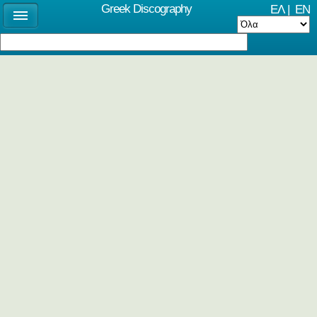
Greek Discography
ΕΛ
|
EN