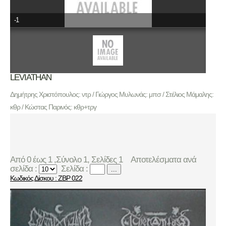
-1
LEVIATHAN
Δημήτρης Χριστόπουλος: ντρ / Γιώργος Μυλωνάς: μπσ / Στέλιος Μάμαλης:
κθρ / Κώστας Παρινός: κθρ+τργ
Από 0 έως 1 ,Σύνολο 1, Σελίδες 1
Αποτελέσματα ανά
σελίδα :
Σελίδα :
...
Κωδικός Δίσκου : ZBP 022