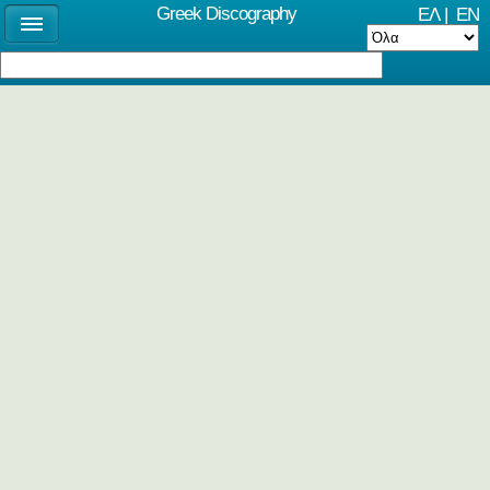
Greek Discography
ΕΛ
|
EN