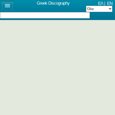
Greek Discography
ΕΛ
|
EN