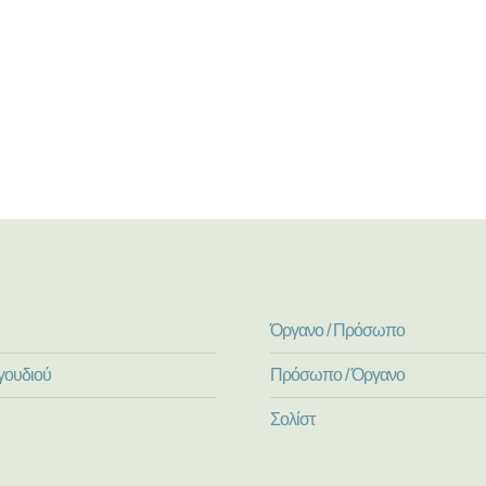
Όργανο / Πρόσωπο
γουδιού
Πρόσωπο / Όργανο
Σολίστ