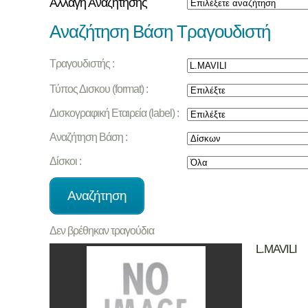
Αλλαγή Αναζήτησης
Αναζήτηση Βάση Τραγουδιστή
Τραγουδιστής :
Τύπος Δισκου (format) :
Δισκογραφική Εταιρεία (label) :
Αναζήτηση Βάση :
Δίσκοι :
Δεν βρέθηκαν τραγούδια
L.MAVILI