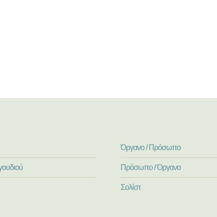
Όργανο / Πρόσωπο
γουδιού
Πρόσωπο / Όργανο
Σολίστ