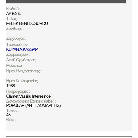
Κωδικός :
ΑΡ 6404
Τίτλος :
FELEK BENI DUSURDU
Συνθέτης :
Στιχουργός :
Τραγουδούν :
KUYAN A.KASSAP
Συμμετέχουν :
Διεύθ.Ορχήστρας :
Μουσικοί :
Ημερ.Ηχογράφησης :
Ημερ.Κυκλοφορίας :
1968
Πληροφορίες :
Clarnet Vassillu Interesinde
Δισκογραφική Εταιρεία (label) :
POPULAR (ΑΝΤ.ΠΛΩΜΑΡΙΤΗΣ)
Τύπος :
45
Θέση :