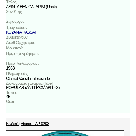
Τίτλος :
ASINLA BEN CALARIM (Usak)
Συνθέτης :
Στιχουργός :
Τραγουδούν :
KUYAN A.KASSAP
Συμμετέχουν :
Διεύθ.Ορχήστρας :
Μουσικοί :
Ημερ.Ηχογράφησης :
Ημερ.Κυκλοφορίας :
1968
Πληροφορίες :
Clarnet Vassillu Interesinde
Δισκογραφική Εταιρεία (label) :
POPULAR (ΑΝΤ.ΠΛΩΜΑΡΙΤΗΣ)
Τύπος :
45
Θέση :
Κωδικός Δίσκου : AP 6203