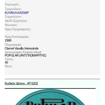
Στιχουργός :
Τραγουδούν :
KUYAN A.KASSAP
Συμμετέχουν :
Διεύθ.Ορχήστρας :
Μουσικοί :
Ημερ.Ηχογράφησης :
Ημερ.Κυκλοφορίας :
1968
Πληροφορίες :
Clarnet Vassillu Interesinde
Δισκογραφική Εταιρεία (label) :
POPULAR (ΑΝΤ.ΠΛΩΜΑΡΙΤΗΣ)
Τύπος :
45
Θέση :
Κωδικός Δίσκου : AP 6202