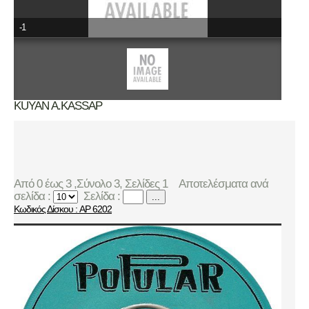
-1
KUYAN A.KASSAP
Από 0 έως 3 ,Σύνολο 3, Σελίδες 1
Αποτελέσματα ανά
σελίδα :
Σελίδα :
...
Κωδικός Δίσκου : AP 6202