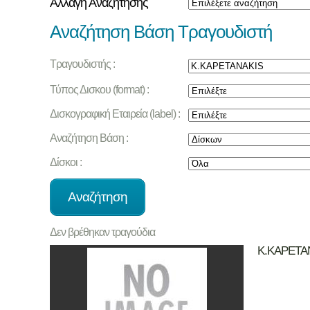
Αλλαγή Αναζήτησης
Αναζήτηση Βάση Τραγουδιστή
Τραγουδιστής :
Τύπος Δισκου (format) :
Δισκογραφική Εταιρεία (label) :
Αναζήτηση Βάση :
Δίσκοι :
Δεν βρέθηκαν τραγούδια
K.KAPETA