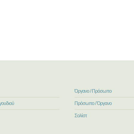
Όργανο / Πρόσωπο
γουδιού
Πρόσωπο / Όργανο
Σολίστ