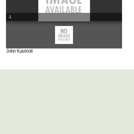
-1
John Kastrioti