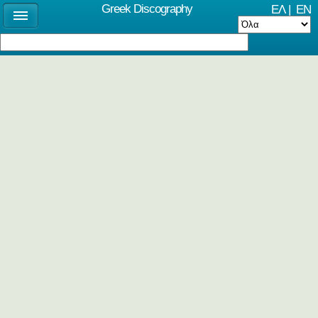
Greek Discography
ΕΛ
|
EN