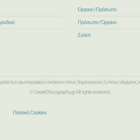
Όργανο / Πρόσωπο
γουδιού
Πρόσωπο / Όργανο
Σολίστ
ώματα των φωτογραφιών ανήκουν στους δημιουργούς ή στους νόμιμους κ
© GreekDiscography.gr All rights reserved.
Πολιτική Cookies