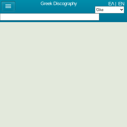
Greek Discography
ΕΛ
|
EN