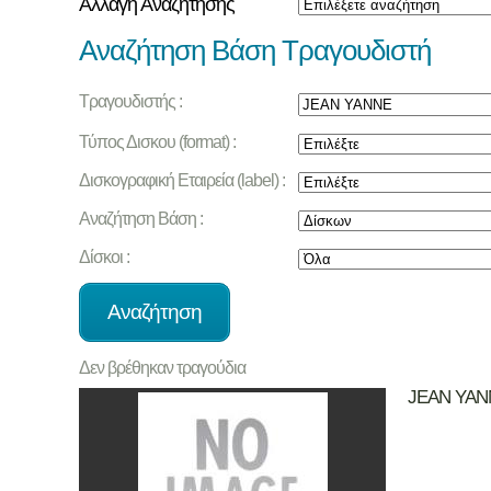
Αλλαγή Αναζήτησης
Αναζήτηση Βάση Τραγουδιστή
Τραγουδιστής :
Τύπος Δισκου (format) :
Δισκογραφική Εταιρεία (label) :
Αναζήτηση Βάση :
Δίσκοι :
Δεν βρέθηκαν τραγούδια
JEAN YAN