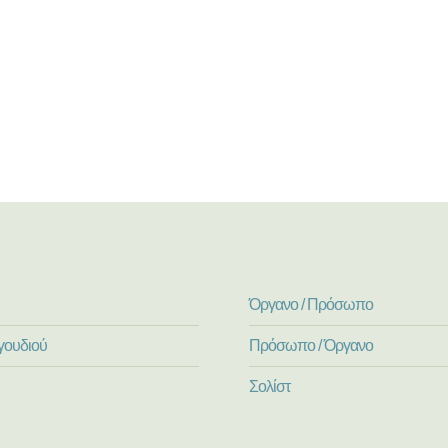
Όργανο / Πρόσωπο
γουδιού
Πρόσωπο / Όργανο
Σολίστ