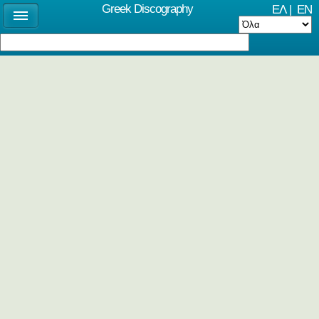
Greek Discography
ΕΛ
|
EN