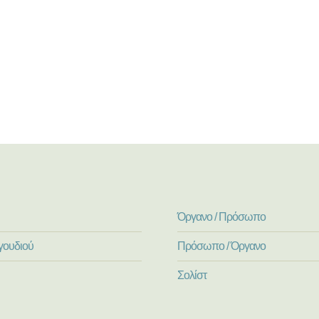
Όργανο / Πρόσωπο
γουδιού
Πρόσωπο / Όργανο
Σολίστ