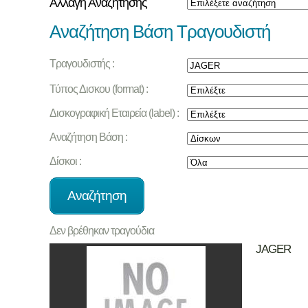
Αλλαγή Αναζήτησης
Αναζήτηση Βάση Τραγουδιστή
Τραγουδιστής :
Τύπος Δισκου (format) :
Δισκογραφική Εταιρεία (label) :
Αναζήτηση Βάση :
Δίσκοι :
Δεν βρέθηκαν τραγούδια
JAGER