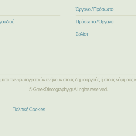
Όργανο / Πρόσωπο
γουδιού
Πρόσωπο / Όργανο
Σολίστ
ώματα των φωτογραφιών ανήκουν στους δημιουργούς ή στους νόμιμους κ
© GreekDiscography.gr All rights reserved.
Πολιτική Cookies