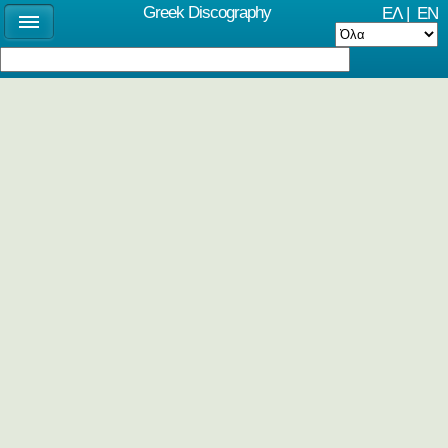
Greek Discography
ΕΛ
|
EN