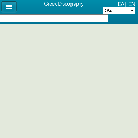
Greek Discography
ΕΛ
|
EN