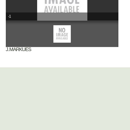
-1
J.MARKUES