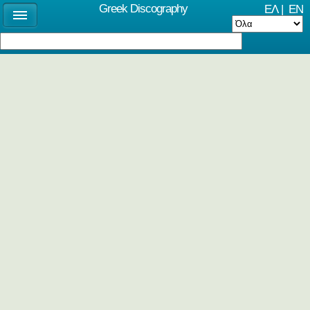
Greek Discography
ΕΛ
|
EN