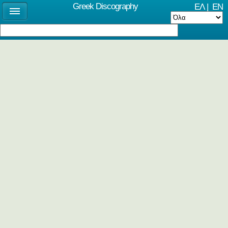
Greek Discography
ΕΛ
|
EN