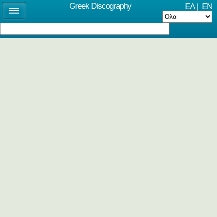
Greek Discography
ΕΛ
|
EN