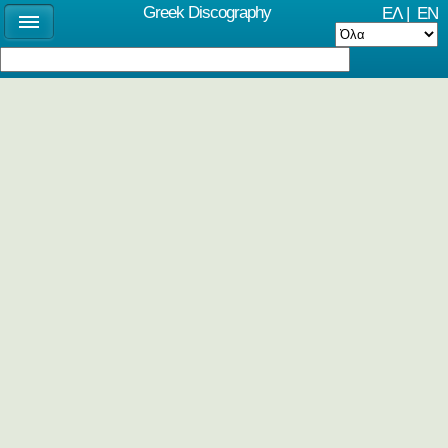
Greek Discography
ΕΛ
|
EN