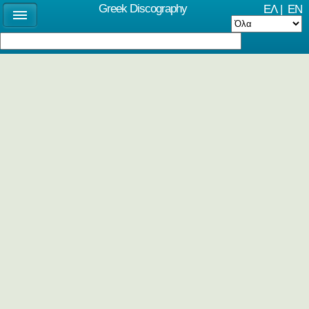
Greek Discography
ΕΛ
|
EN