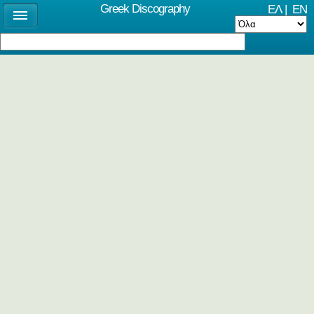
Greek Discography
ΕΛ
|
EN