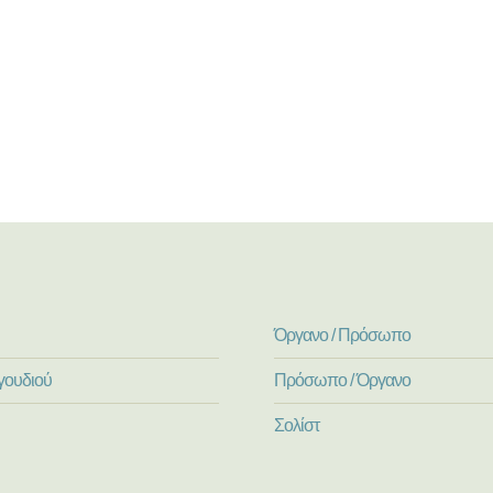
Όργανο / Πρόσωπο
γουδιού
Πρόσωπο / Όργανο
Σολίστ