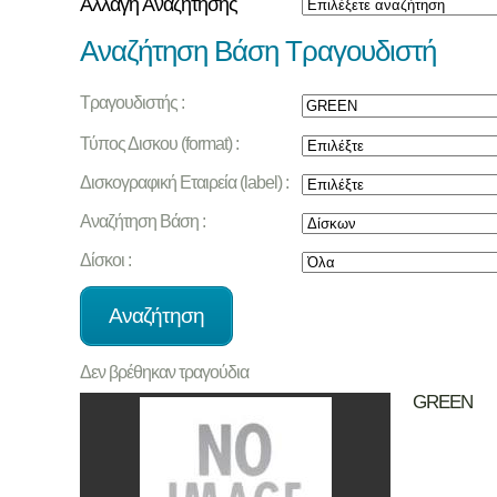
Αλλαγή Αναζήτησης
Αναζήτηση Βάση Τραγουδιστή
Τραγουδιστής :
Τύπος Δισκου (format) :
Δισκογραφική Εταιρεία (label) :
Αναζήτηση Βάση :
Δίσκοι :
Δεν βρέθηκαν τραγούδια
GREEN