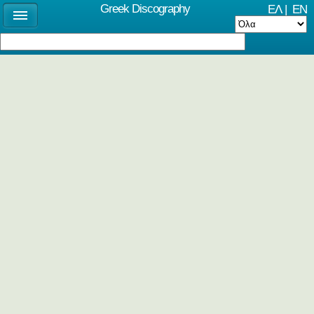
Greek Discography
ΕΛ
|
EN