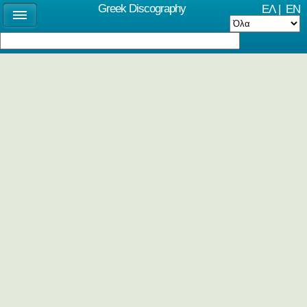
Greek Discography
ΕΛ
|
EN