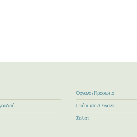
Όργανο / Πρόσωπο
γουδιού
Πρόσωπο / Όργανο
Σολίστ