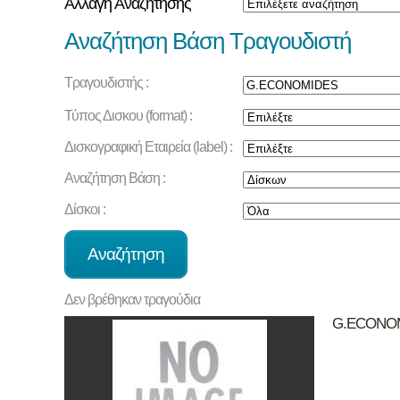
Αλλαγή Αναζήτησης
Αναζήτηση Βάση Τραγουδιστή
Τραγουδιστής :
Τύπος Δισκου (format) :
Δισκογραφική Εταιρεία (label) :
Αναζήτηση Βάση :
Δίσκοι :
Δεν βρέθηκαν τραγούδια
G.ECONO