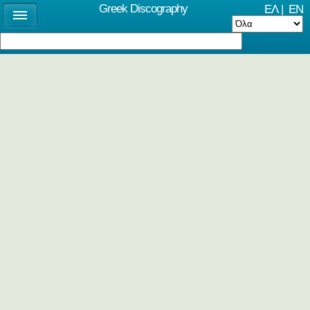
Greek Discography
ΕΛ
|
EN