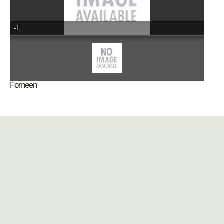
-1
Fomeen