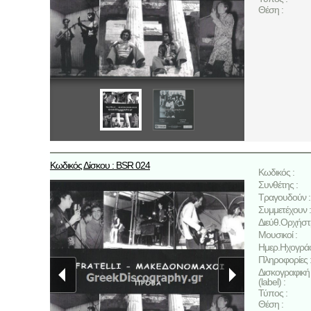
Θέση :
Κωδικός Δίσκου : BSR 024
Κωδικός :
Συνθέτης :
Τραγουδούν :
Συμμετέχουν :
Διεύθ.Ορχήστ
Μουσικοί :
Ημερ.Ηχογρά
Πληροφορίες 
Δισκογραφική 
(label) :
Τύπος :
Θέση :