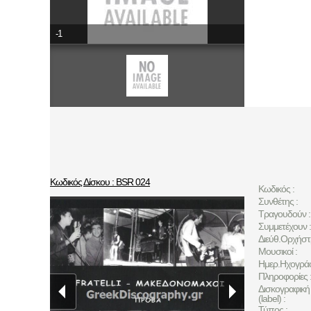
-1
Κωδικός Δίσκου : BSR 024
Κωδικός :
Συνθέτης :
Τραγουδούν :
Συμμετέχουν :
Διεύθ.Ορχήστ
Μουσικοί :
Ημερ.Ηχογρά
Πληροφορίες 
Δισκογραφική 
(label) :
Τύπος :