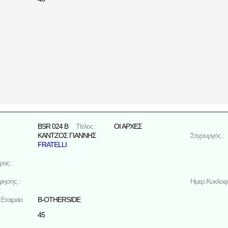
BSR 024 B
Τίτλος :
ΟΙ ΑΡΧΕΣ
ΚΑΝΤΖΟΣ ΓΙΑΝΝΗΣ
Στιχουργός :
FRATELLI
ρας :
φησης :
Ημερ.Κυκλοφο
:
Εταιρεία
B-OTHERSIDE
45