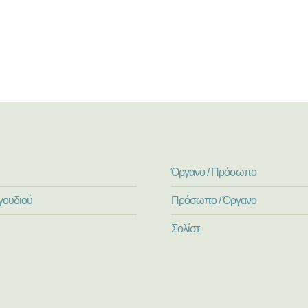
Όργανο / Πρόσωπο
γουδιού
Πρόσωπο / Όργανο
Σολίστ