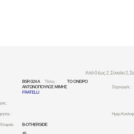
Από 0 έως 2 ,Σύνολο 2, Σ
BSR 024 A
Τίτλος :
ΤΟ ΟΝΕΙΡΟ
ΑΝΤΩΝΟΠΟΥΛΟΣ ΜΙΜΗΣ
Στιχουργός :
FRATELLI
ρας :
φησης :
Ημερ.Κυκλοφο
:
Εταιρεία
B-OTHERSIDE
45