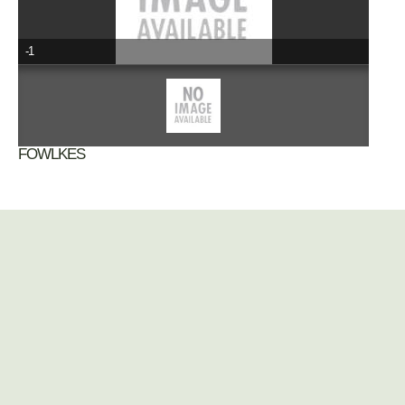
-1
FOWLKES