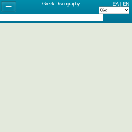
Greek Discography
ΕΛ
|
EN