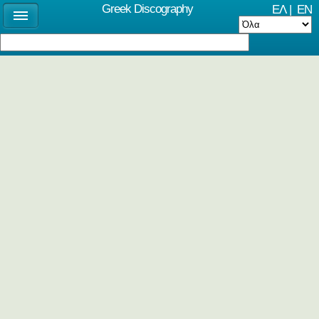
Greek Discography
ΕΛ
|
EN