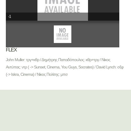
-1
FLEX
John Muller: τργ+κθρ / Δημήτρης Παπαδόπουλος: κθρ+τργ / Νίκος
Αντύπας: ντρ ( -> Sunset, Cinema, Υοu Guys, Socrates) / David Lynch: σξφ
(-> Iskra, Cinema) / Νίκος Πολίτης: μπσ