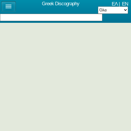
Greek Discography
ΕΛ
|
EN