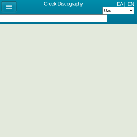
Greek Discography
ΕΛ
|
EN