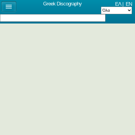
Greek Discography
ΕΛ
|
EN