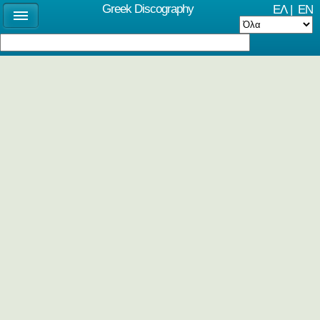
Greek Discography
ΕΛ
|
EN