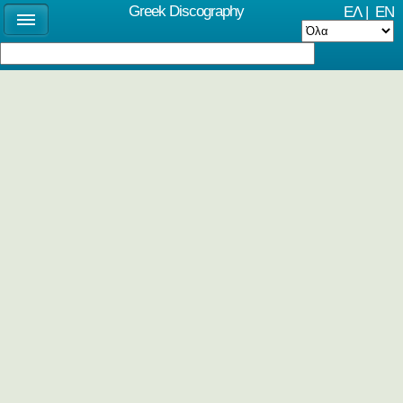
Greek Discography
ΕΛ
|
EN