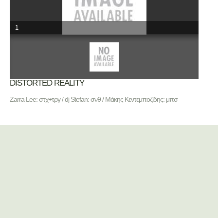
-1
DISTORTED REALITY
Zarra Lee: στχ+τργ / dj Stefan: σνθ / Μάκης Κεντεμποζίδης: μπσ