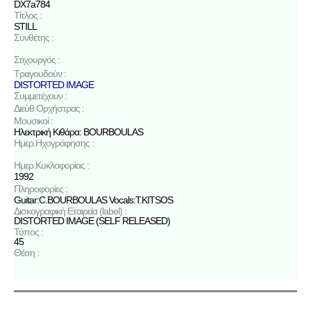
DX7a784
Τίτλος :
STILL
Συνθέτης :
Στιχουργός :
Τραγουδούν :
DISTORTED IMAGE
Συμμετέχουν :
Διεύθ.Ορχήστρας :
Μουσικοί :
Ηλεκτρική Κιθάρα: BOURBOULAS
Ημερ.Ηχογράφησης :
Ημερ.Κυκλοφορίας :
1992
Πληροφορίες :
Guitar:C.BOURBOULAS Vocals:T.KITSOS
Δισκογραφική Εταιρεία (label) :
DISTORTED IMAGE (SELF RELEASED)
Τύπος :
45
Θέση :