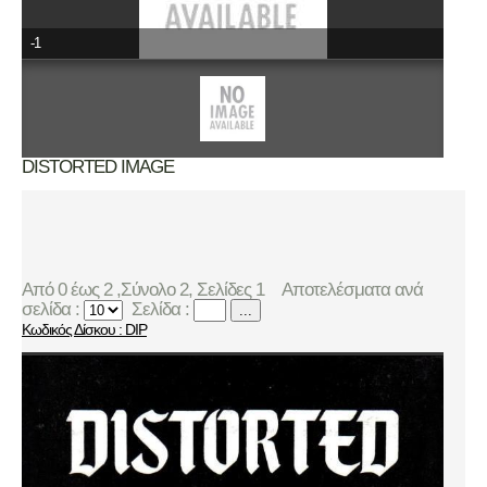
-1
DISTORTED IMAGE
Από 0 έως 2 ,Σύνολο 2, Σελίδες 1
Αποτελέσματα ανά
σελίδα :
Σελίδα :
...
Κωδικός Δίσκου : DIP