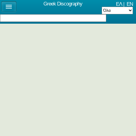
Greek Discography
ΕΛ
|
EN