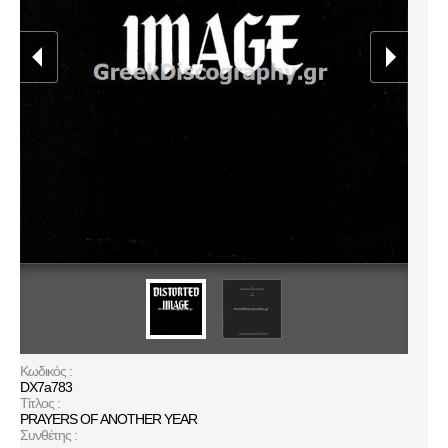
Κωδικός :
DX7a783
Τίτλος :
PRAYERS OF ANOTHER YEAR
Συνθέτης :