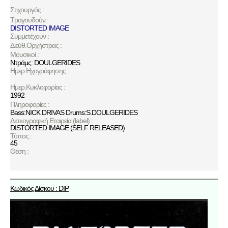
Στιχουργός :
Τραγουδούν :
DISTORTED IMAGE
Συμμετέχουν :
Διεύθ.Ορχήστρας :
Μουσικοί :
Ντράμς: DOULGERIDES
Ημερ.Ηχογράφησης :
Ημερ.Κυκλοφορίας :
1992
Πληροφορίες :
Bass:NICK DRIVAS Drums:S.DOULGERIDES
Δισκογραφική Εταιρεία (label) :
DISTORTED IMAGE (SELF RELEASED)
Τύπος :
45
Θέση :
Κωδικός Δίσκου : DIP