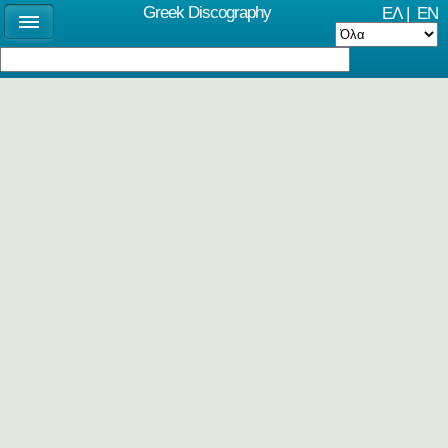
Greek Discography
ΕΛ
|
EN