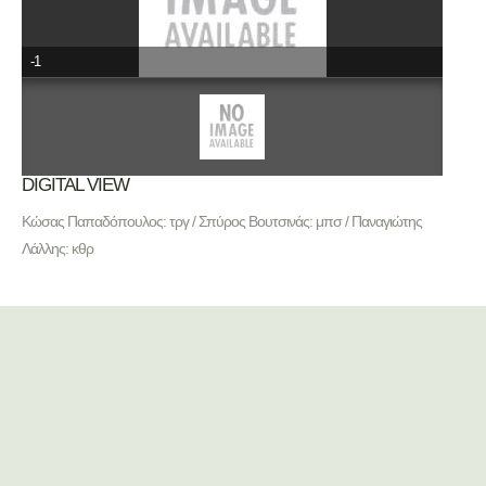
-1
DIGITAL VIEW
Κώσας Παπαδόπουλος: τργ / Σπύρος Βουτσινάς: μπσ / Παναγιώτης
Λάλλης: κθρ