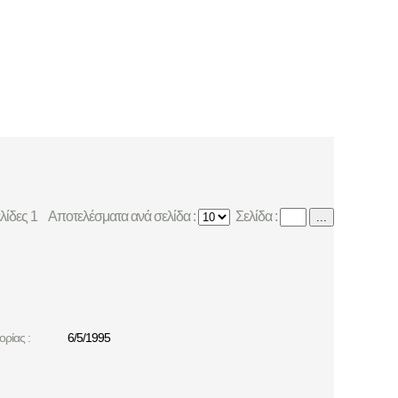
ελίδες 1
Αποτελέσματα ανά σελίδα :
Σελίδα :
...
ρίας :
6/5/1995