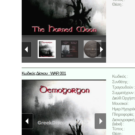
Θέση :
Κωδικός Δίσκου : WAR 001
Κωδικός :
Συνθέτης :
Τραγουδούν :
Συμμετέχουν :
Διεύθ.Ορχήστ
Μουσικοί :
Ημερ.Ηχογρά
Πληροφορίες 
Δισκογραφική 
(label) :
Τύπος :
Θέση :