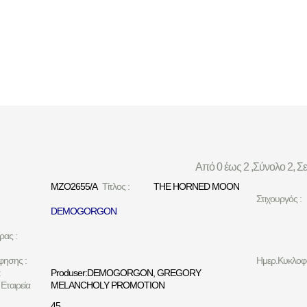
Από 0 έως 2 ,Σύνολο 2, Σ
MZO2655/A
Τίτλος :
THE HORNED MOON
Στιχουργός :
DEMOGORGON
ρας :
φησης :
Ημερ.Κυκλοφο
:
Produser:DEMOGORGON, GREGORY
Εταιρεία
MELANCHOLY PROMOTION
45