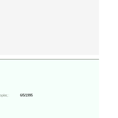
ρίας :
6/5/1995