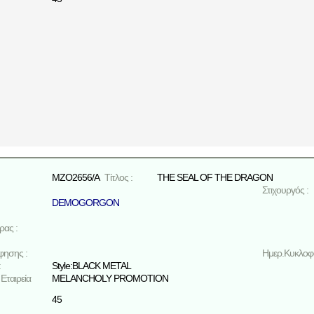
MZO2656/A
Τίτλος :
THE SEAL OF THE DRAGON
Στιχουργός :
DEMOGORGON
ρας :
φησης :
Ημερ.Κυκλοφο
:
Style:BLACK METAL
Εταιρεία
MELANCHOLY PROMOTION
45