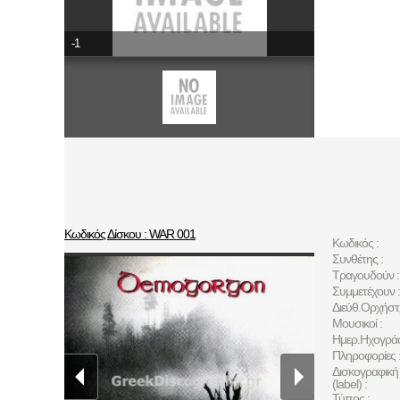
-1
Κωδικός Δίσκου : WAR 001
Κωδικός :
Συνθέτης :
Τραγουδούν :
Συμμετέχουν :
Διεύθ.Ορχήστ
Μουσικοί :
Ημερ.Ηχογρά
Πληροφορίες 
Δισκογραφική 
(label) :
Τύπος :