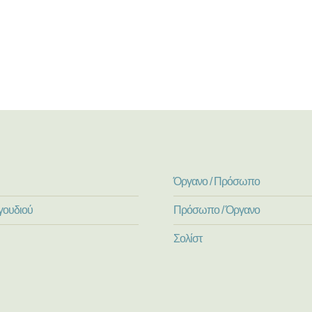
Όργανο / Πρόσωπο
γουδιού
Πρόσωπο / Όργανο
Σολίστ