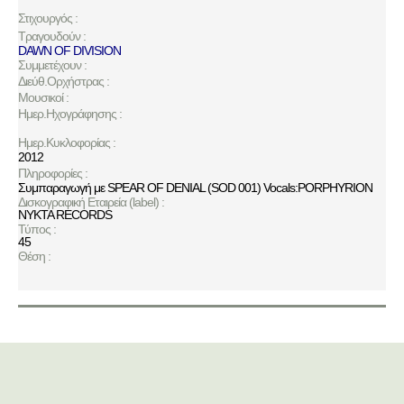
Στιχουργός :
Τραγουδούν :
DAWN OF DIVISION
Συμμετέχουν :
Διεύθ.Ορχήστρας :
Μουσικοί :
Ημερ.Ηχογράφησης :
Ημερ.Κυκλοφορίας :
2012
Πληροφορίες :
Συμπαραγωγή με SPEAR OF DENIAL (SOD 001) Vocals:PORPHYRION
Δισκογραφική Εταιρεία (label) :
NYKTA RECORDS
Τύπος :
45
Θέση :