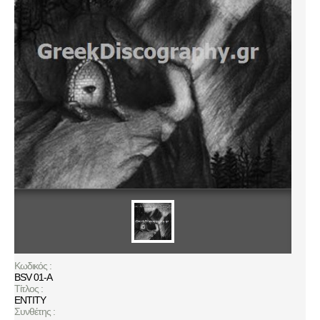
Κωδικός :
BSV 01-A
Τίτλος :
ENTITY
Συνθέτης :