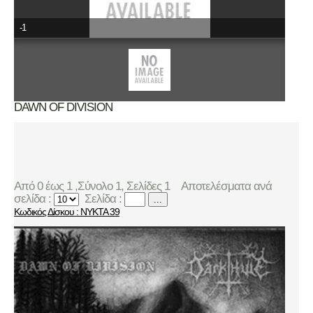
-1
DAWN OF DIVISION
Από 0 έως 1 ,Σύνολο 1, Σελίδες 1
Αποτελέσματα ανά
σελίδα :
Σελίδα :
...
Κωδικός Δίσκου : NYKTA 39