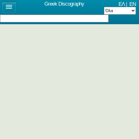
Greek Discography
ΕΛ
|
EN