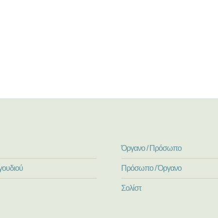
Όργανο / Πρόσωπο
γουδιού
Πρόσωπο / Όργανο
Σολίστ