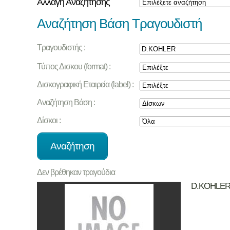
Αλλαγή Αναζήτησης
Αναζήτηση Βάση Τραγουδιστή
Τραγουδιστής :
Τύπος Δισκου (format) :
Δισκογραφική Εταιρεία (label) :
Αναζήτηση Βάση :
Δίσκοι :
Δεν βρέθηκαν τραγούδια
D.KOHLE