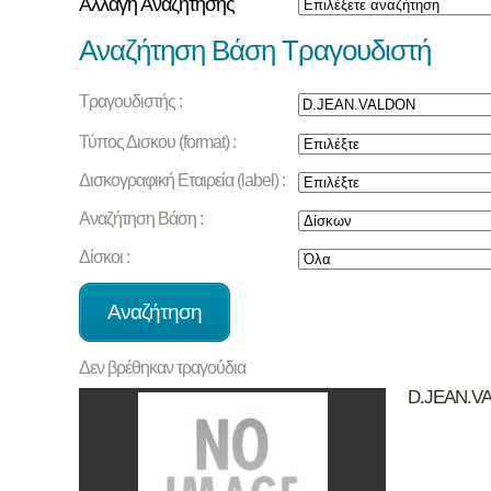
Αλλαγή Αναζήτησης
Αναζήτηση Βάση Τραγουδιστή
Τραγουδιστής :
Τύπος Δισκου (format) :
Δισκογραφική Εταιρεία (label) :
Αναζήτηση Βάση :
Δίσκοι :
Δεν βρέθηκαν τραγούδια
D.JEAN.V