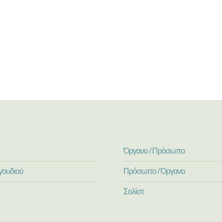
Όργανο / Πρόσωπο
γουδιού
Πρόσωπο / Όργανο
Σολίστ