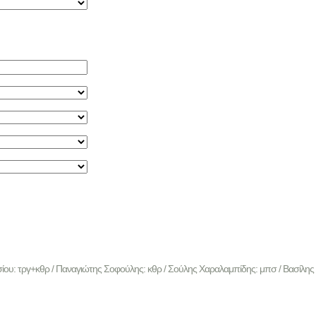
ίου: τργ+κθρ / Παναγιώτης Σοφούλης: κθρ / Σούλης Χαραλαμπίδης: μπσ / Βασίλης