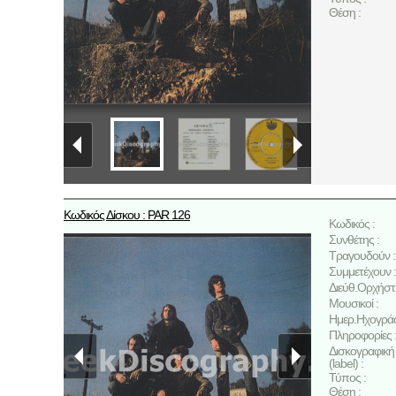
Θέση :
Κωδικός Δίσκου : PAR 126
Κωδικός :
Συνθέτης :
Τραγουδούν :
Συμμετέχουν :
Διεύθ.Ορχήστ
Μουσικοί :
Ημερ.Ηχογρά
Πληροφορίες 
Δισκογραφική 
(label) :
Τύπος :
Θέση :