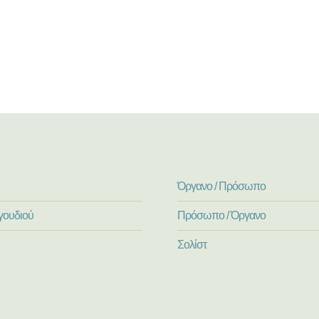
Όργανο / Πρόσωπο
γουδιού
Πρόσωπο / Όργανο
Σολίστ