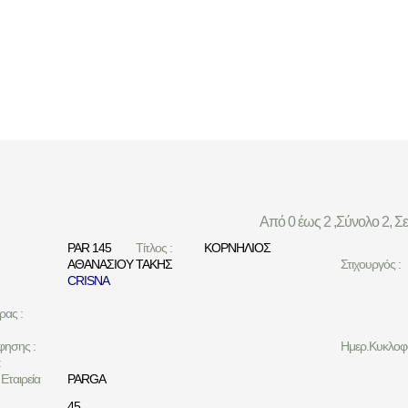
Από 0 έως 2 ,Σύνολο 2, Σ
PAR 145
Τίτλος :
ΚΟΡΝΗΛΙΟΣ
ΑΘΑΝΑΣΙΟΥ ΤΑΚΗΣ
Στιχουργός :
CRISNA
ρας :
φησης :
Ημερ.Κυκλοφο
:
Εταιρεία
PARGA
45