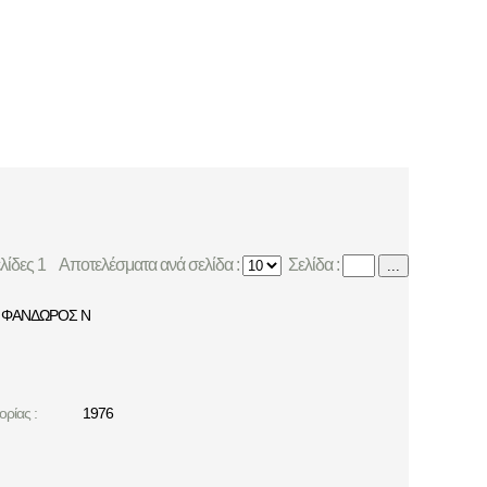
ελίδες 1
Αποτελέσματα ανά σελίδα :
Σελίδα :
...
ΦΑΝΔΩΡΟΣ Ν
ρίας :
1976