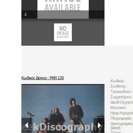
-1
Κωδικός Δίσκου : PAR 126
Κωδικός :
Συνθέτης :
Τραγουδούν :
Συμμετέχουν :
Διεύθ.Ορχήστ
Μουσικοί :
Ημερ.Ηχογρά
Πληροφορίες 
Δισκογραφική 
(label) :
Τύπος :