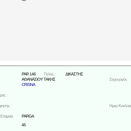
PAR 146
Τίτλος :
ΔΙΚΑΣΤΗΣ
ΑΘΑΝΑΣΙΟΥ ΤΑΚΗΣ
Στιχουργός :
CRISNA
ρας :
φησης :
Ημερ.Κυκλοφο
:
Εταιρεία
PARGA
45