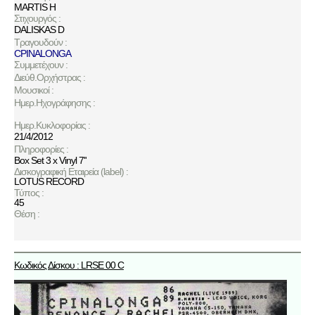
MARTIS H
Στιχουργός :
DALISKAS D
Τραγουδούν :
CPINALONGA
Συμμετέχουν :
Διεύθ.Ορχήστρας :
Μουσικοί :
Ημερ.Ηχογράφησης :
Ημερ.Κυκλοφορίας :
21/4/2012
Πληροφορίες :
Box Set 3 x Vinyl 7''
Δισκογραφική Εταιρεία (label) :
LOTUS RECORD
Τύπος :
45
Θέση :
Κωδικός Δίσκου : LRSE 00 C