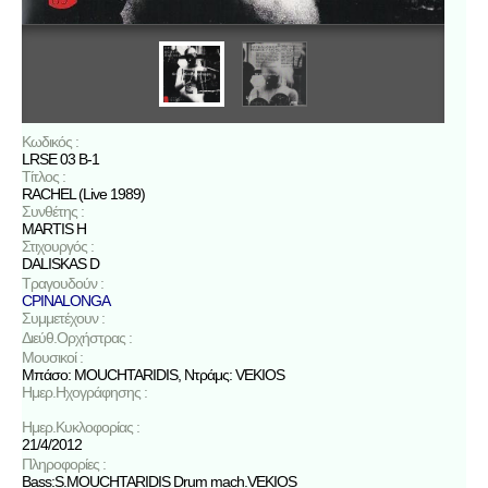
Κωδικός :
LRSE 03 B-1
Τίτλος :
RACHEL (Live 1989)
Συνθέτης :
MARTIS H
Στιχουργός :
DALISKAS D
Τραγουδούν :
CPINALONGA
Συμμετέχουν :
Διεύθ.Ορχήστρας :
Μουσικοί :
Μπάσο: MOUCHTARIDIS, Ντράμς: VEKIOS
Ημερ.Ηχογράφησης :
Ημερ.Κυκλοφορίας :
21/4/2012
Πληροφορίες :
Bass:S.MOUCHTARIDIS Drum mach.VEKIOS