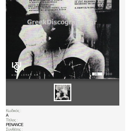
Κωδικός :
A
Τίτλος :
PENANCE
Συνθέτης :