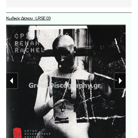
Κωδικός Δίσκου : LRSE 03