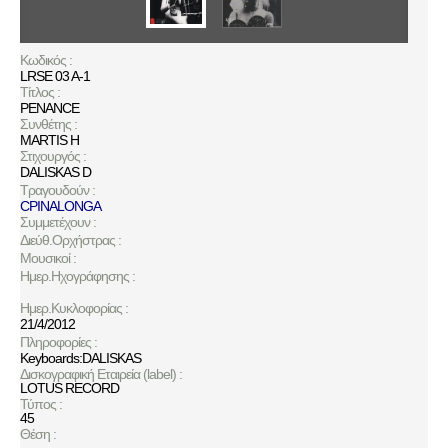
Κωδικός :
LRSE 03 A-1
Τίτλος :
PENANCE
Συνθέτης :
MARTIS H
Στιχουργός :
DALISKAS D
Τραγουδούν :
CPINALONGA
Συμμετέχουν :
Διεύθ.Ορχήστρας :
Μουσικοί :
Ημερ.Ηχογράφησης :
Ημερ.Κυκλοφορίας :
21/4/2012
Πληροφορίες :
Keyboards:DALISKAS
Δισκογραφική Εταιρεία (label) :
LOTUS RECORD
Τύπος :
45
Θέση :