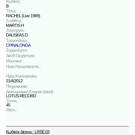
Κωδικός :
B
Τίτλος :
RACHEL (Live 1989)
Συνθέτης :
MARTIS H
Στιχουργός :
DALISKAS D
Τραγουδούν :
CPINALONGA
Συμμετέχουν :
Διεύθ.Ορχήστρας :
Μουσικοί :
Ημερ.Ηχογράφησης :
Ημερ.Κυκλοφορίας :
21/4/2012
Πληροφορίες :
Δισκογραφική Εταιρεία (label) :
LOTUS RECORD
Τύπος :
45
Θέση :
Κωδικός Δίσκου : LRSE 03