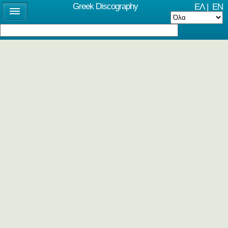
Greek Discography
ΕΛ
|
EN