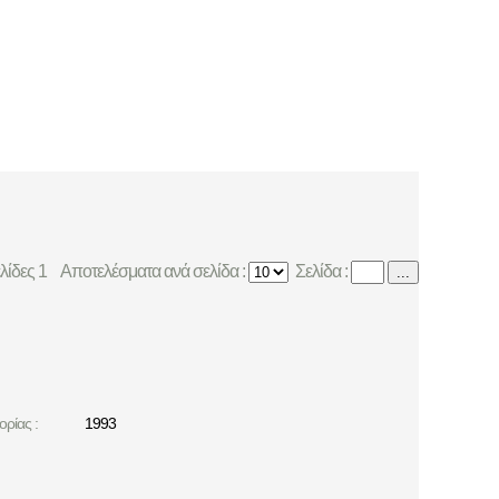
ελίδες 1
Αποτελέσματα ανά σελίδα :
Σελίδα :
...
ρίας :
1993