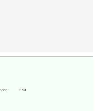
ρίας :
1993