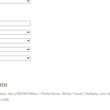
TEDS
λμος: κθρ (γ.8/5/1969 Αθήνα -> Rockin Bones, Φέλλα) / Γιάννης Γελαδάρης: μπσ / 
ν 1990