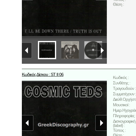
Θέση :
Κωδικός Δίσκου : ST II 06
Κωδικός :
Συνθέτης :
Τραγουδούν :
Συμμετέχουν :
Διεύθ.Ορχήστ
Μουσικοί :
Ημερ.Ηχογρά
Πληροφορίες 
Δισκογραφική 
(label) :
Τύπος :
Θέση :