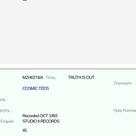
MZH0274/A
Τίτλος :
TRUTH IS OUT
Στιχουργός :
COSMIC TEDS
ρας :
φησης :
Ημερ.Κυκλοφο
:
Recorded OCT 1993
Εταιρεία
STUDIO II RECORDS
45