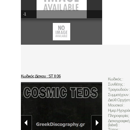
-1
Κωδικός Δίσκου : ST II 06
Κωδικός :
Συνθέτης :
Τραγουδούν :
Συμμετέχουν :
Διεύθ.Ορχήστ
Μουσικοί :
Ημερ.Ηχογρά
Πληροφορίες 
Δισκογραφική 
(label) :
Τύπος :