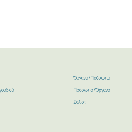
Όργανο / Πρόσωπο
γουδιού
Πρόσωπο / Όργανο
Σολίστ