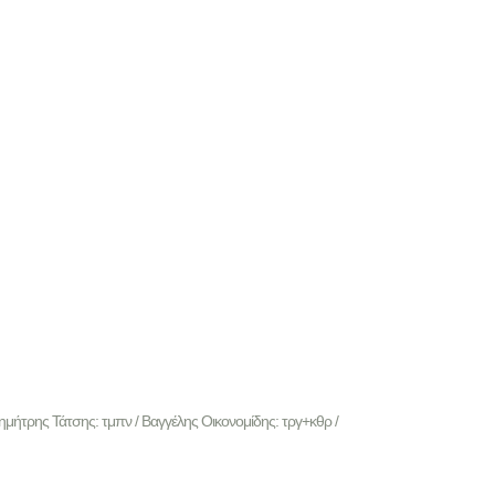
Δημήτρης Τάτσης: τμπν / Βαγγέλης Οικονομίδης: τργ+κθρ /