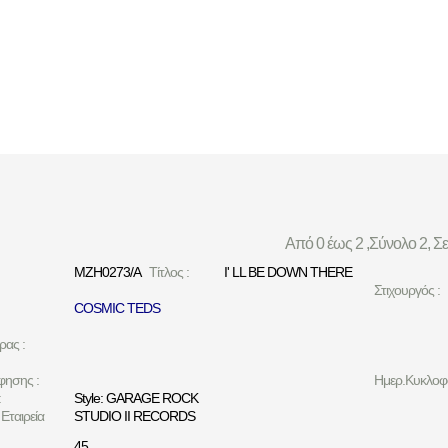
Από 0 έως 2 ,Σύνολο 2, Σ
MZH0273/A
Τίτλος :
I' LL BE DOWN THERE
Στιχουργός :
COSMIC TEDS
ρας :
φησης :
Ημερ.Κυκλοφο
:
Style: GARAGE ROCK
Εταιρεία
STUDIO II RECORDS
45