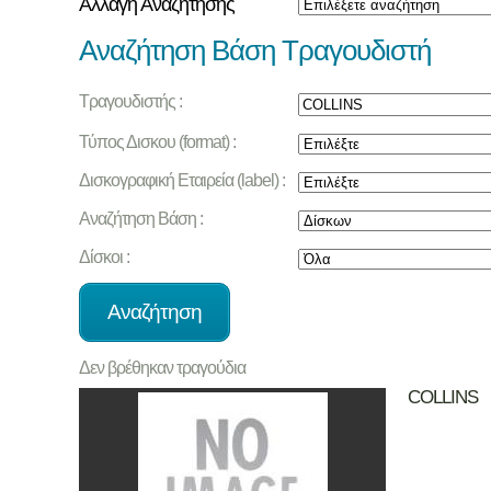
Αλλαγή Αναζήτησης
Αναζήτηση Βάση Τραγουδιστή
Τραγουδιστής :
Τύπος Δισκου (format) :
Δισκογραφική Εταιρεία (label) :
Αναζήτηση Βάση :
Δίσκοι :
Δεν βρέθηκαν τραγούδια
COLLINS