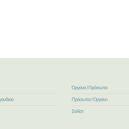
Όργανο / Πρόσωπο
γουδιού
Πρόσωπο / Όργανο
Σολίστ