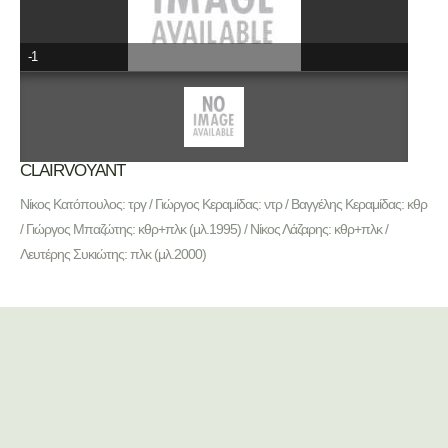
-1
CLAIRVOYANT
Νίκος Κατόπουλος: τργ / Γιώργος Κεραμίδας: ντρ / Βαγγέλης Κεραμίδας: κθρ
/ Γιώργος Μπαζώτης: κθρ+πλκ (μλ.1995) / Νίκος Λάζαρης: κθρ+πλκ /
Λευτέρης Συκιώτης: πλκ (μλ.2000)