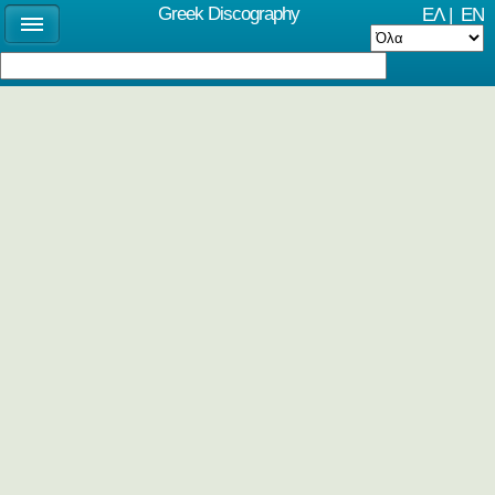
Greek Discography
ΕΛ
|
EN