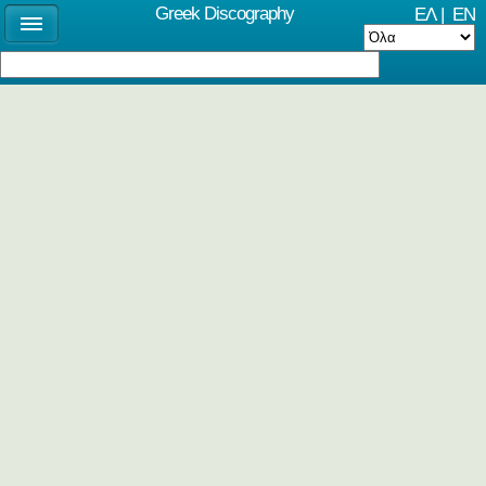
Greek Discography
ΕΛ
|
EN