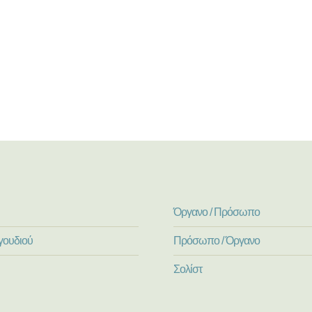
Όργανο / Πρόσωπο
γουδιού
Πρόσωπο / Όργανο
Σολίστ